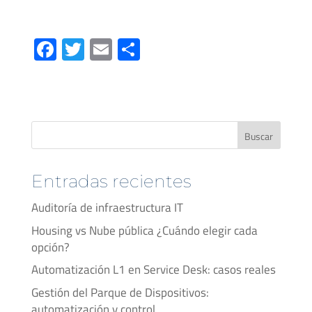
Fa
T
E
C
ce
wi
m
o
b
tt
ail
m
o
er
p
ok
ar
Buscar
tir
Entradas recientes
Auditoría de infraestructura IT
Housing vs Nube pública ¿Cuándo elegir cada
opción?
Automatización L1 en Service Desk: casos reales
Gestión del Parque de Dispositivos:
automatización y control