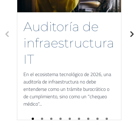
Auditoría de
infraestructura
IT
En el ecosistema tecnológico de 2026, una
En
auditoría de infraestructura no debe
m
entenderse como un trámite burocrático o
a
de cumplimiento, sino como un "chequeo
e
médico"...