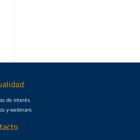
ualidad
as de interés
os y webinars
tacto