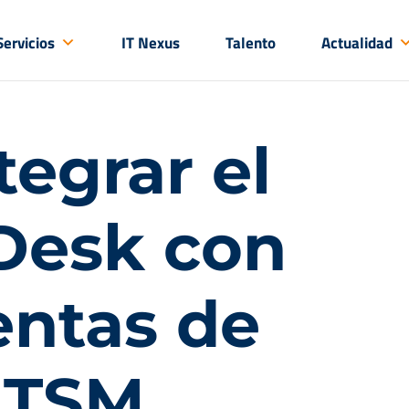
Servicios
IT Nexus
Talento
Actualidad
egrar el
 Desk con
entas de
 ITSM