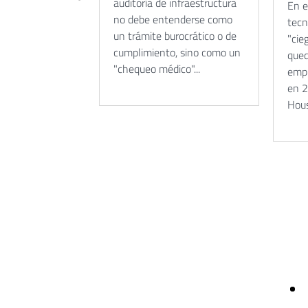
auditoría de infraestructura
En e
no debe entenderse como
tecn
un trámite burocrático o de
"cie
cumplimiento, sino como un
qued
"chequeo médico"...
empr
en 2
Hous