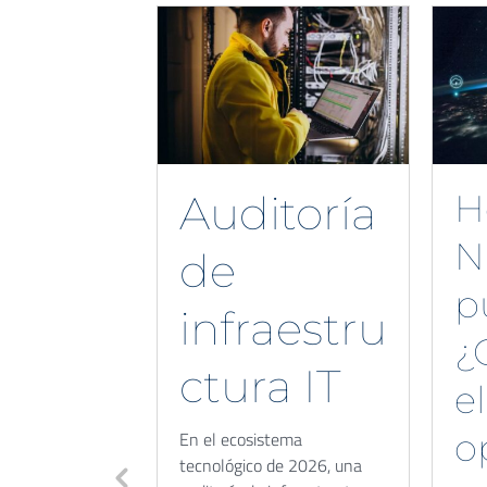
Auditoría
H
N
de
p
infraestru
¿
ctura IT
e
o
En el ecosistema
tecnológico de 2026, una