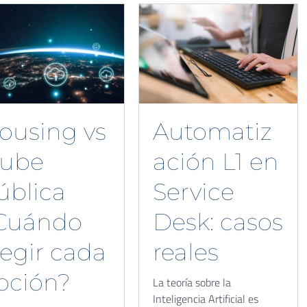
ousing vs
Automatiz
ube
ación L1 en
ública
Service
Cuándo
Desk: casos
legir cada
reales
pción?
La teoría sobre la
Inteligencia Artificial es