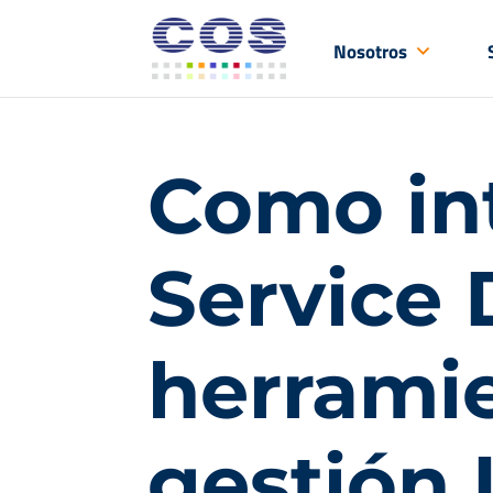
Nosotros
Como int
Service
herrami
gestión