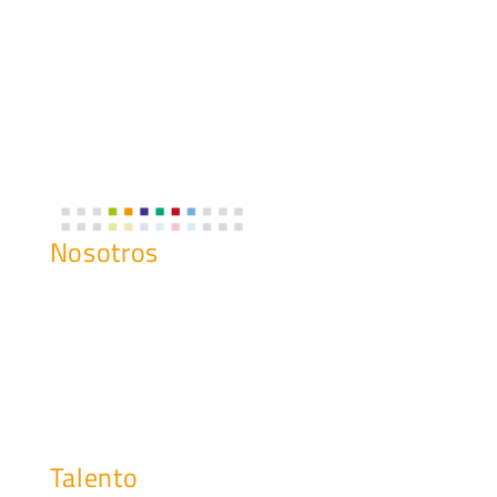
Nosotros
Historia
¿Qué Hacemos?
Misión, Visión y Valores
Nuestro Compromiso
Talento