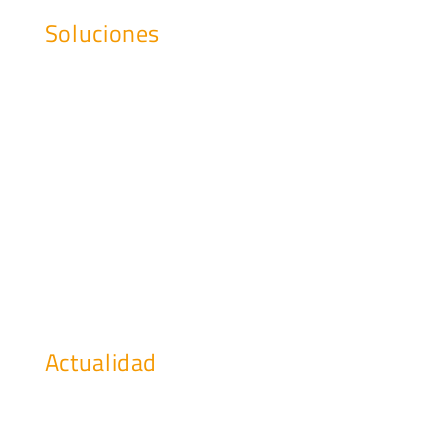
Soluciones
Soporte a las Infraestructuras
Gestión y Administración de Sistemas
Data Center
Service Desk Cognitivo
Gestión del Puesto de Trabajo
Aprovisionamiento y Field Services
Centro de Operaciones
Actualidad
Noticias de interés