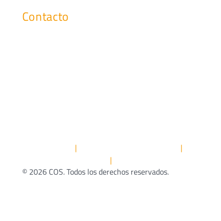
Eventos y webinars
Contacto
marketing@cosgs.com
Teléfono: (+34) 91 296 42 00
Fax: (+34) 91 296 42 98
AVISO LEGAL
POLÍTICA DE PRIVACIDAD
|
|
POLÍTICA DE COOKIES
CANAL ÉTICO
|
© 2026 COS. Todos los derechos reservados.