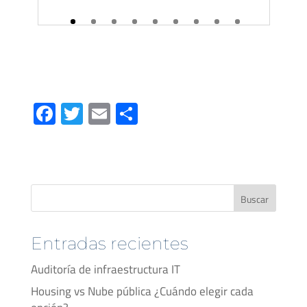
Nu
Fa
T
E
C
ce
wi
m
o
b
tt
ail
m
o
er
p
ok
ar
Buscar
tir
Entradas recientes
Auditoría de infraestructura IT
Housing vs Nube pública ¿Cuándo elegir cada