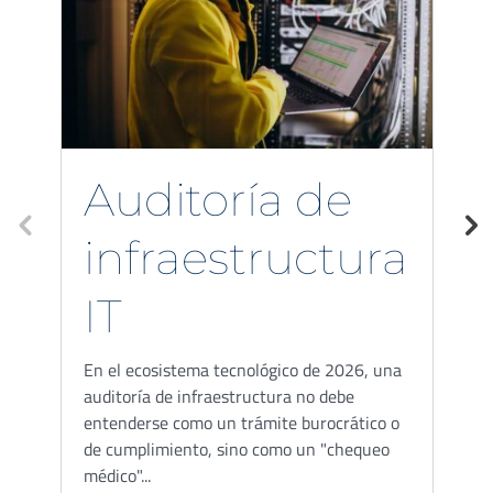
Auditoría de
infraestructura
IT
En el ecosistema tecnológico de 2026, una
E
auditoría de infraestructura no debe
m
entenderse como un trámite burocrático o
a
de cumplimiento, sino como un "chequeo
e
médico"...