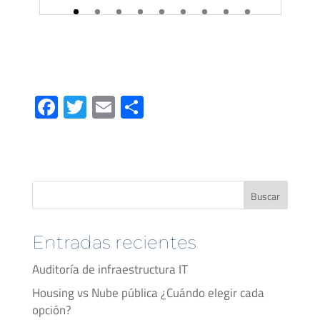
a
e
Fa
T
E
C
ce
wi
m
o
b
tt
ail
m
o
er
p
ok
ar
Buscar
tir
Entradas recientes
Auditoría de infraestructura IT
Housing vs Nube pública ¿Cuándo elegir cada
opción?