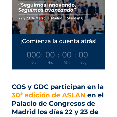
¡Comienza la cuenta atrás!
000
:
00
:
00
:
00
Día
Hrs
Min
Seg
COS y GDC participan en la
30ª edición de ASLAN
en el
Palacio de Congresos de
Madrid los días 22 y 23 de