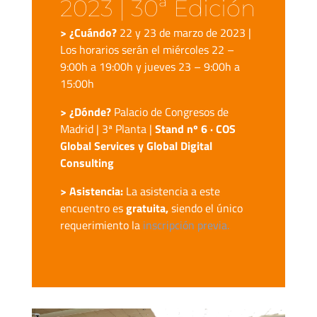
2023 | 30ª Edición
> ¿Cuándo?
22
y 23 de marzo de 2023 |
Los horarios serán el miércoles 22 –
9:00h a 19:00h y
jueves 23
– 9:00h a
15:00h
> ¿Dónde?
Palacio de Congresos de
Madrid | 3ª Planta |
Stand nº 6 · COS
Global Services y Global Digital
Consulting
> Asistencia:
La asistencia a este
encuentro es
gratuita,
siendo el único
requerimiento la
inscripción previa.