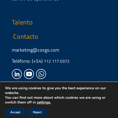
Talento
Contacto
marketing@cosgs.com
Teléfono: (+54)
112 117 0372
AVISO LEGAL
POLÍTICA DE PRIVACIDAD
|
|
We are using cookies to give you the best experience on our
website.
POLÍTICA DE COOKIES
CANAL ÉTICO
|
You can find out more about which cookies we are using or
© 2024 COS. Todos los derechos reservados.
switch them off in
settings
.
Accept
Reject