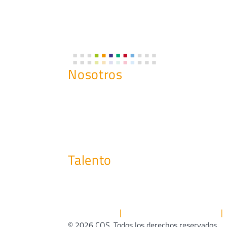
Nosotros
Historia
¿Qué Hacemos?
Misión, Visión y Valores
Nuestro Compromiso
Talento
AVISO LEGAL
POLÍTICA DE PRIVACIDAD
|
|
© 2026 COS. Todos los derechos reservados.