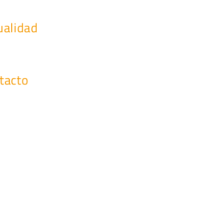
ualidad
as de interés
os y webinars
tacto
eting@cosgs.com
ono: (+34) 91 296 42 00
(+34) 91 296 42 98