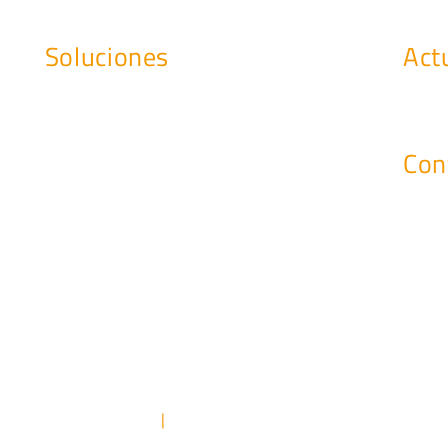
Soluciones
Act
Soporte a las Infraestructuras
Notici
Gestión y Administración de Sistemas
Event
Con
Data Center
Service Desk Cognitivo
mark
Gestión del Puesto de Trabajo
Teléf
Aprovisionamiento y Field Services
Fax: 
Centro de Operaciones
POLÍTICA DE COOKIES
CANAL ÉTICO
|