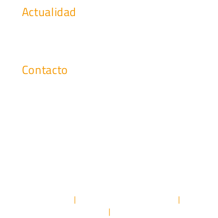
Actualidad
Noticias de interés
Eventos y webinars
Contacto
marketing@cosgs.com
Teléfono: (+34) 91 296 42 00
Fax: (+34) 91 296 42 98
AVISO LEGAL
POLÍTICA DE PRIVACIDAD
|
|
POLÍTICA DE COOKIES
CANAL ÉTICO
|