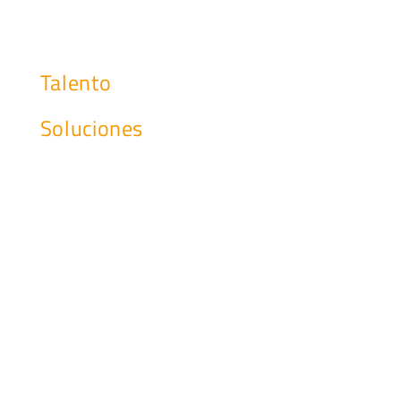
Misión, Visión y Valores
Nuestro Compromiso
Talento
Soluciones
Soporte a las Infraestructuras
Gestión y Administración de Sistemas
Data Center
Service Desk Cognitivo
Gestión del Puesto de Trabajo
Aprovisionamiento y Field Services
Centro de Operaciones