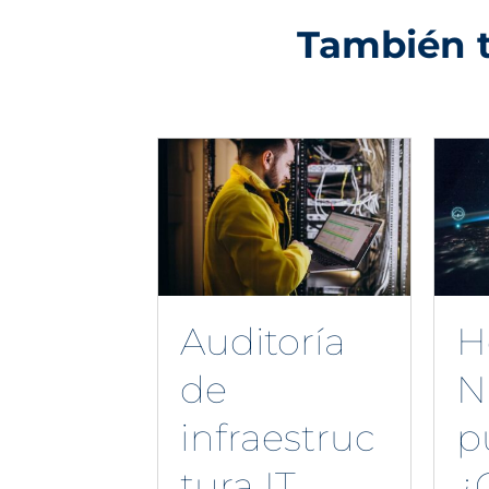
También t
Auditoría
H
de
N
infraestruc
p
tura IT
¿