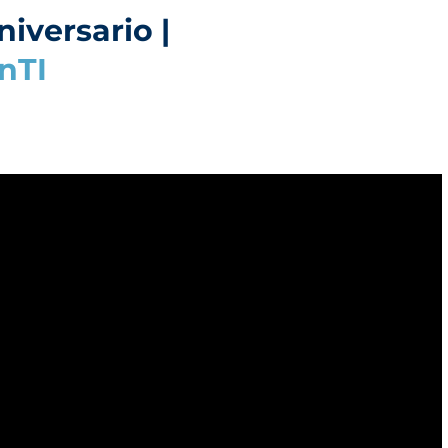
niversario
|
nTI