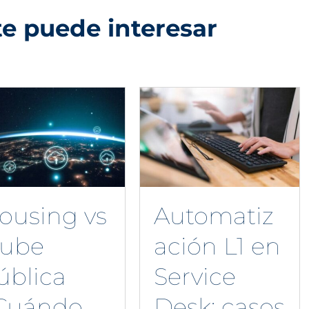
e puede interesar
ousing vs
Automatiz
ube
ación L1 en
ública
Service
Cuándo
Desk: casos